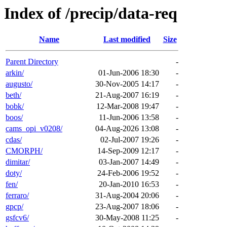
Index of /precip/data-req
Name
Last modified
Size
Parent Directory
-
arkin/
01-Jun-2006 18:30
-
augusto/
30-Nov-2005 14:17
-
beth/
21-Aug-2007 16:19
-
bobk/
12-Mar-2008 19:47
-
boos/
11-Jun-2006 13:58
-
cams_opi_v0208/
04-Aug-2026 13:08
-
cdas/
02-Jul-2007 19:26
-
CMORPH/
14-Sep-2009 12:17
-
dimitar/
03-Jan-2007 14:49
-
doty/
24-Feb-2006 19:52
-
fen/
20-Jan-2010 16:53
-
ferraro/
31-Aug-2004 20:06
-
gpcp/
23-Aug-2007 18:06
-
gsfcv6/
30-May-2008 11:25
-