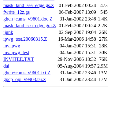
mask_land_sea_edge.gs.Z
01-Feb-2002 00:24
473
fwrite_12z.gs
06-Feb-2007 13:09
545
ghcn+cams_v9601.doc.Z
31-Jan-2002 23:46
1.4K
mask_land_sea_edge.gra.Z
01-Feb-2002 00:24
2.2K
jjunk
02-Sep-2007 19:04
26K
ipwg_test.20060315.Z
16-Mar-2006 14:58
27K
inv.ipwg
04-Jan-2007 15:31
28K
inv.ipwg_test
04-Jan-2007 15:31
30K
INVITEE.TXT
29-Nov-2006 18:32
76K
dai
05-Aug-2004 19:57
2.9M
ghcn+cams_v9601.txt.Z
31-Jan-2002 23:46
13M
gpcp_opi_v9903.tar.Z
31-Jan-2002 23:44
17M