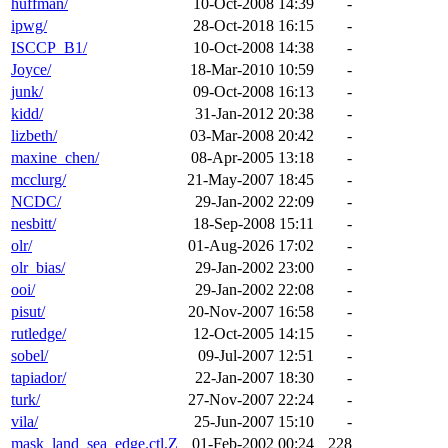
huffman/
10-Oct-2008 14:39
-
ipwg/
28-Oct-2018 16:15
-
ISCCP_B1/
10-Oct-2008 14:38
-
Joyce/
18-Mar-2010 10:59
-
junk/
09-Oct-2008 16:13
-
kidd/
31-Jan-2012 20:38
-
lizbeth/
03-Mar-2008 20:42
-
maxine_chen/
08-Apr-2005 13:18
-
mcclurg/
21-May-2007 18:45
-
NCDC/
29-Jan-2002 22:09
-
nesbitt/
18-Sep-2008 15:11
-
olr/
01-Aug-2026 17:02
-
olr_bias/
29-Jan-2002 23:00
-
ooi/
29-Jan-2002 22:08
-
pisut/
20-Nov-2007 16:58
-
rutledge/
12-Oct-2005 14:15
-
sobel/
09-Jul-2007 12:51
-
tapiador/
22-Jan-2007 18:30
-
turk/
27-Nov-2007 22:24
-
vila/
25-Jun-2007 15:10
-
mask_land_sea_edge.ctl.Z
01-Feb-2002 00:24
228