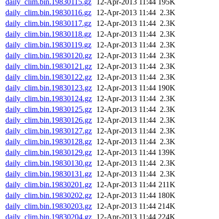
daily_clim.bin.19830115.gz
12-Apr-2013 11:44
195K
daily_clim.bin.19830116.gz
12-Apr-2013 11:44
2.3K
daily_clim.bin.19830117.gz
12-Apr-2013 11:44
2.3K
daily_clim.bin.19830118.gz
12-Apr-2013 11:44
2.3K
daily_clim.bin.19830119.gz
12-Apr-2013 11:44
2.3K
daily_clim.bin.19830120.gz
12-Apr-2013 11:44
2.3K
daily_clim.bin.19830121.gz
12-Apr-2013 11:44
2.3K
daily_clim.bin.19830122.gz
12-Apr-2013 11:44
2.3K
daily_clim.bin.19830123.gz
12-Apr-2013 11:44
190K
daily_clim.bin.19830124.gz
12-Apr-2013 11:44
2.3K
daily_clim.bin.19830125.gz
12-Apr-2013 11:44
2.3K
daily_clim.bin.19830126.gz
12-Apr-2013 11:44
2.3K
daily_clim.bin.19830127.gz
12-Apr-2013 11:44
2.3K
daily_clim.bin.19830128.gz
12-Apr-2013 11:44
2.3K
daily_clim.bin.19830129.gz
12-Apr-2013 11:44
139K
daily_clim.bin.19830130.gz
12-Apr-2013 11:44
2.3K
daily_clim.bin.19830131.gz
12-Apr-2013 11:44
2.3K
daily_clim.bin.19830201.gz
12-Apr-2013 11:44
211K
daily_clim.bin.19830202.gz
12-Apr-2013 11:44
180K
daily_clim.bin.19830203.gz
12-Apr-2013 11:44
214K
daily_clim.bin.19830204.gz
12-Apr-2013 11:44
224K