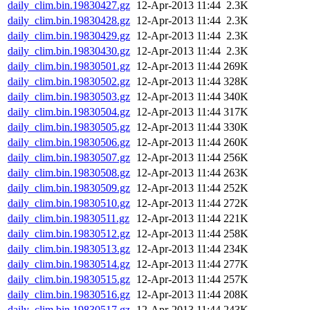
daily_clim.bin.19830427.gz
12-Apr-2013 11:44
2.3K
daily_clim.bin.19830428.gz
12-Apr-2013 11:44
2.3K
daily_clim.bin.19830429.gz
12-Apr-2013 11:44
2.3K
daily_clim.bin.19830430.gz
12-Apr-2013 11:44
2.3K
daily_clim.bin.19830501.gz
12-Apr-2013 11:44
269K
daily_clim.bin.19830502.gz
12-Apr-2013 11:44
328K
daily_clim.bin.19830503.gz
12-Apr-2013 11:44
340K
daily_clim.bin.19830504.gz
12-Apr-2013 11:44
317K
daily_clim.bin.19830505.gz
12-Apr-2013 11:44
330K
daily_clim.bin.19830506.gz
12-Apr-2013 11:44
260K
daily_clim.bin.19830507.gz
12-Apr-2013 11:44
256K
daily_clim.bin.19830508.gz
12-Apr-2013 11:44
263K
daily_clim.bin.19830509.gz
12-Apr-2013 11:44
252K
daily_clim.bin.19830510.gz
12-Apr-2013 11:44
272K
daily_clim.bin.19830511.gz
12-Apr-2013 11:44
221K
daily_clim.bin.19830512.gz
12-Apr-2013 11:44
258K
daily_clim.bin.19830513.gz
12-Apr-2013 11:44
234K
daily_clim.bin.19830514.gz
12-Apr-2013 11:44
277K
daily_clim.bin.19830515.gz
12-Apr-2013 11:44
257K
daily_clim.bin.19830516.gz
12-Apr-2013 11:44
208K
daily_clim.bin.19830517.gz
12-Apr-2013 11:44
243K