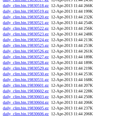
daily_clim.bin.19830518.gz
12-Apr-2013 11:44
266K
daily_clim.bin.19830519.gz
12-Apr-2013 11:44
199K
daily_clim.bin.19830520.gz
12-Apr-2013 11:44
232K
daily_clim.bin.19830521.gz
12-Apr-2013 11:44
254K
daily_clim.bin.19830522.gz
12-Apr-2013 11:44
256K
daily_clim.bin.19830523.gz
12-Apr-2013 11:44
248K
daily_clim.bin.19830524.gz
12-Apr-2013 11:44
213K
daily_clim.bin.19830525.gz
12-Apr-2013 11:44
253K
daily_clim.bin.19830526.gz
12-Apr-2013 11:44
261K
daily_clim.bin.19830527.gz
12-Apr-2013 11:44
189K
daily_clim.bin.19830528.gz
12-Apr-2013 11:44
189K
daily_clim.bin.19830529.gz
12-Apr-2013 11:44
219K
daily_clim.bin.19830530.gz
12-Apr-2013 11:44
253K
daily_clim.bin.19830531.gz
12-Apr-2013 11:44
168K
daily_clim.bin.19830601.gz
12-Apr-2013 11:44
207K
daily_clim.bin.19830602.gz
12-Apr-2013 11:44
228K
daily_clim.bin.19830603.gz
12-Apr-2013 11:44
250K
daily_clim.bin.19830604.gz
12-Apr-2013 11:44
206K
daily_clim.bin.19830605.gz
12-Apr-2013 11:44
237K
daily_clim.bin.19830606.gz
12-Apr-2013 11:44
206K