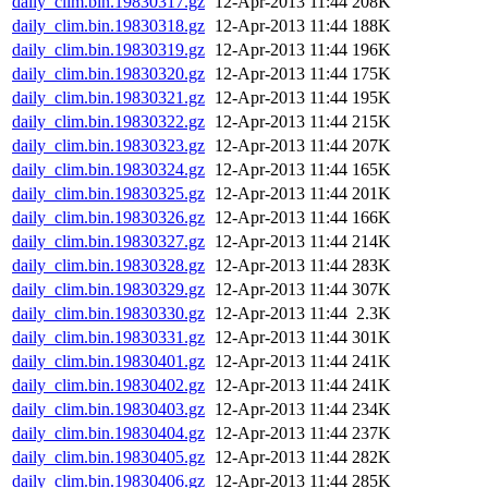
daily_clim.bin.19830317.gz
12-Apr-2013 11:44
208K
daily_clim.bin.19830318.gz
12-Apr-2013 11:44
188K
daily_clim.bin.19830319.gz
12-Apr-2013 11:44
196K
daily_clim.bin.19830320.gz
12-Apr-2013 11:44
175K
daily_clim.bin.19830321.gz
12-Apr-2013 11:44
195K
daily_clim.bin.19830322.gz
12-Apr-2013 11:44
215K
daily_clim.bin.19830323.gz
12-Apr-2013 11:44
207K
daily_clim.bin.19830324.gz
12-Apr-2013 11:44
165K
daily_clim.bin.19830325.gz
12-Apr-2013 11:44
201K
daily_clim.bin.19830326.gz
12-Apr-2013 11:44
166K
daily_clim.bin.19830327.gz
12-Apr-2013 11:44
214K
daily_clim.bin.19830328.gz
12-Apr-2013 11:44
283K
daily_clim.bin.19830329.gz
12-Apr-2013 11:44
307K
daily_clim.bin.19830330.gz
12-Apr-2013 11:44
2.3K
daily_clim.bin.19830331.gz
12-Apr-2013 11:44
301K
daily_clim.bin.19830401.gz
12-Apr-2013 11:44
241K
daily_clim.bin.19830402.gz
12-Apr-2013 11:44
241K
daily_clim.bin.19830403.gz
12-Apr-2013 11:44
234K
daily_clim.bin.19830404.gz
12-Apr-2013 11:44
237K
daily_clim.bin.19830405.gz
12-Apr-2013 11:44
282K
daily_clim.bin.19830406.gz
12-Apr-2013 11:44
285K